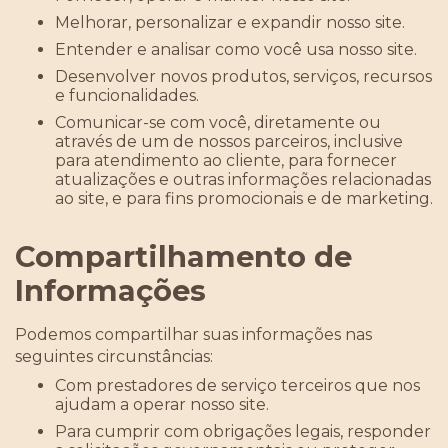
Melhorar, personalizar e expandir nosso site.
Entender e analisar como você usa nosso site.
Desenvolver novos produtos, serviços, recursos
e funcionalidades.
Comunicar-se com você, diretamente ou
através de um de nossos parceiros, inclusive
para atendimento ao cliente, para fornecer
atualizações e outras informações relacionadas
ao site, e para fins promocionais e de marketing.
Compartilhamento de
Informações
Podemos compartilhar suas informações nas
seguintes circunstâncias:
Com prestadores de serviço terceiros que nos
ajudam a operar nosso site.
Para cumprir com obrigações legais, responder