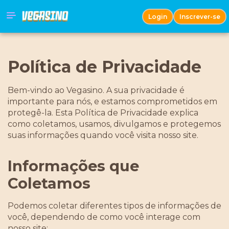
Login
Inscrever-se
Política de Privacidade
Bem-vindo ao Vegasino. A sua privacidade é
importante para nós, e estamos comprometidos em
protegê-la. Esta Política de Privacidade explica
como coletamos, usamos, divulgamos e protegemos
suas informações quando você visita nosso site.
Informações que
Coletamos
Podemos coletar diferentes tipos de informações de
você, dependendo de como você interage com
nosso site: