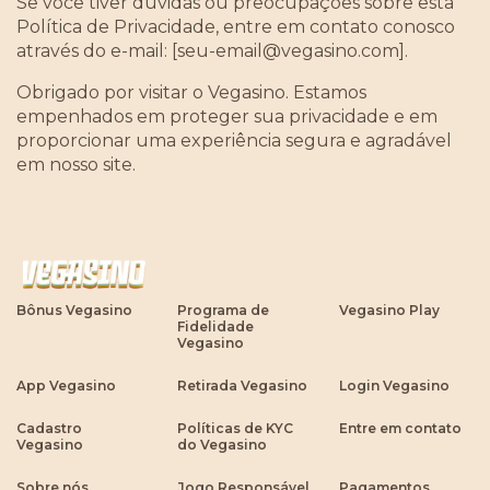
Se você tiver dúvidas ou preocupações sobre esta
Política de Privacidade, entre em contato conosco
através do e-mail: [seu-email@vegasino.com].
Obrigado por visitar o
Vegasino
. Estamos
empenhados em proteger sua privacidade e em
proporcionar uma experiência segura e agradável
em nosso site.
Bônus Vegasino
Programa de
Vegasino Play
Fidelidade
Vegasino
App Vegasino
Retirada Vegasino
Login Vegasino
Cadastro
Políticas de KYC
Entre em contato
Vegasino
do Vegasino
Sobre nós
Jogo Responsável
Pagamentos